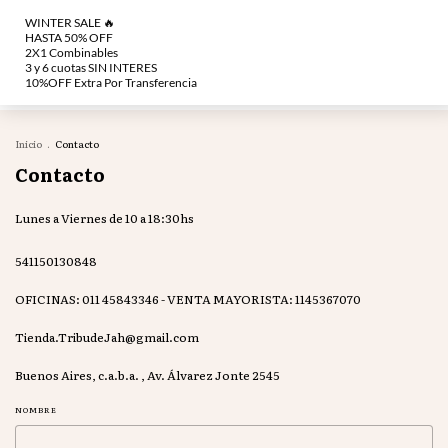
de $150.000.
SALE 2x1 ¡COMBINA como quieras! (en seleccionados)
🔥Winter Sale: H
Inicio
.
Contacto
Contacto
Lunes a Viernes de 10 a 18:30hs
541150130848
OFICINAS: 011 45843346 - VENTA MAYORISTA: 1145367070
Tienda.TribudeJah@gmail.com
Buenos Aires, c.a.b.a. , Av. Álvarez Jonte 2545
NOMBRE