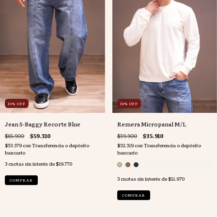
10
%
OFF
10
%
OFF
Jean S-Baggy Recorte Blue
Remera Micropanal M/L
$65.900
$59.310
$39.900
$35.910
$53.379
con
Transferencia o depósito
$32.319
con
Transferencia o depósito
bancario
bancario
3
cuotas sin interés de
$19.770
3
cuotas sin interés de
$11.970
COMPRAR
COMPRAR