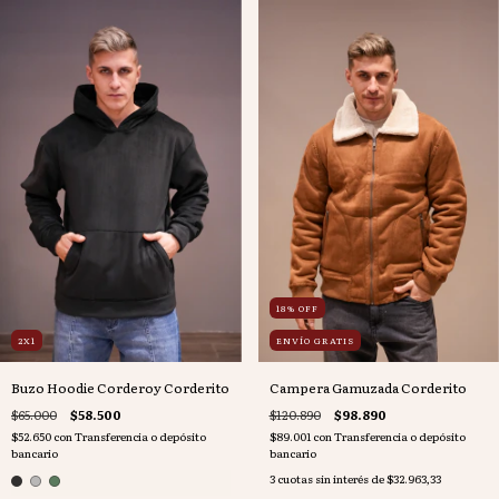
18
%
OFF
2X1
ENVÍO GRATIS
Buzo Hoodie Corderoy Corderito
Campera Gamuzada Corderito
$65.000
$58.500
$120.890
$98.890
$52.650
con
Transferencia o depósito
$89.001
con
Transferencia o depósito
bancario
bancario
3
cuotas sin interés de
$32.963,33