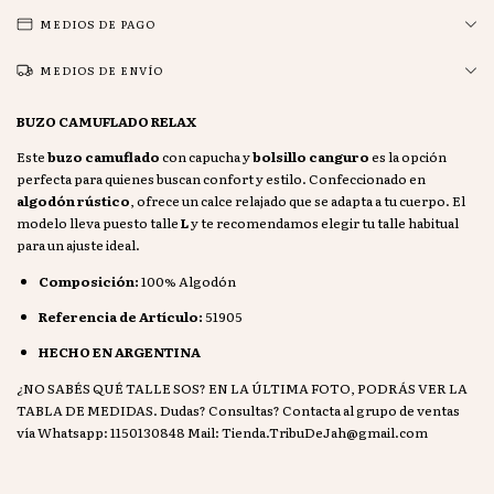
MEDIOS DE PAGO
MEDIOS DE ENVÍO
BUZO CAMUFLADO RELAX
Este
buzo camuflado
con capucha y
bolsillo canguro
es la opción
perfecta para quienes buscan confort y estilo. Confeccionado en
algodón rústico
, ofrece un calce relajado que se adapta a tu cuerpo. El
modelo lleva puesto talle
L
y te recomendamos elegir tu talle habitual
para un ajuste ideal.
Composición:
100% Algodón
Referencia de Artículo:
51905
HECHO EN ARGENTINA
¿NO SABÉS QUÉ TALLE SOS? EN LA ÚLTIMA FOTO, PODRÁS VER LA
TABLA DE MEDIDAS. Dudas? Consultas? Contacta al grupo de ventas
vía Whatsapp: 1150130848 Mail:
Tienda.TribuDeJah@gmail.com