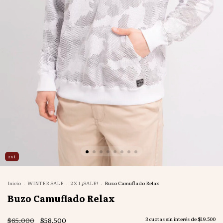
2X1
Inicio
.
WINTER SALE
.
2 X 1 ¡SALE!
.
Buzo Camuflado Relax
Buzo Camuflado Relax
$65.000
$58.500
3
cuotas sin interés de
$19.500