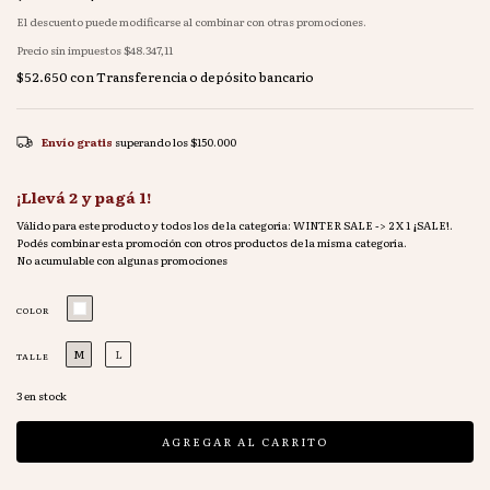
El descuento puede modificarse al combinar con otras promociones.
Precio sin impuestos
$48.347,11
$52.650
con
Transferencia o depósito bancario
Envío gratis
superando los
$150.000
¡Llevá 2 y pagá 1!
Válido para este producto y todos los de la categoría: WINTER SALE -> 2 X 1 ¡SALE!.
Podés combinar esta promoción con otros productos de la misma categoría.
No acumulable con algunas promociones
COLOR
M
L
TALLE
3
en stock