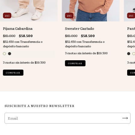
2X1
2X1
2X1
Pijama Gabardina
Sweater Gastado
Pant
$65.000
$58.500
$65.000
$58.500
$65.
$52.650
con
Transferencia o
$52.650
con
Transferencia o
$52.
depósito bancario
depósito bancario
depós
3
cuotas sin interés de
$19.500
3
cuotas sin interés de
$19.500
3
cuot
COMPRAR
COMPRAR
CO
SUSCRIBITE A NUESTRO NEWSLETTER