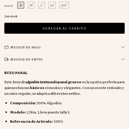
S
M
L
XL
XXL
TALLE
2
en stock
MEDIOS DE PAGO
MEDIOS DE ENVÍO
BUZO PANAL
Este
buzo de
algodón texturado
panal
grueso
es la opción perfecta para
quienes buscan
básicos
cómodos y elegantes. Con un escote redondo y
un calce regular, se adapta a diferentes estilos.
Composición:
100% Algodón
Modelo:
1,76m, Lleva puesto talle L
Referencia de Artículo:
51955