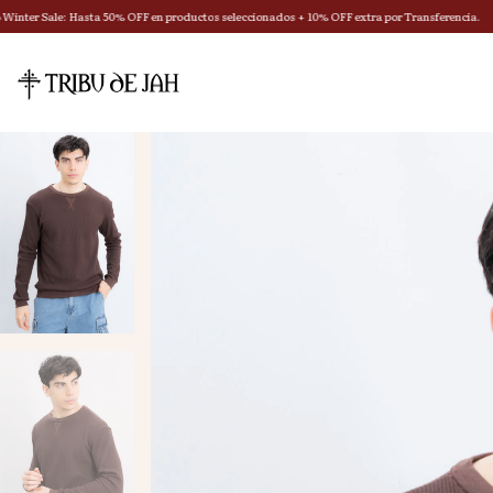
% OFF en productos seleccionados + 10% OFF extra por Transferencia.
💳 3 Cuotas Sin Int