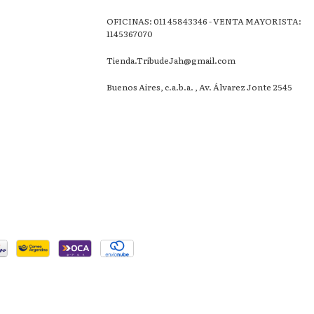
OFICINAS: 011 45843346 - VENTA MAYORISTA:
1145367070
Tienda.TribudeJah@gmail.com
Buenos Aires, c.a.b.a. , Av. Álvarez Jonte 2545