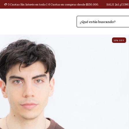
erés en todo | 6 Cuotas en compras desde $150.000.
SALE 2x1 ¡COMBINA como quieras! (en
10
%
OFF