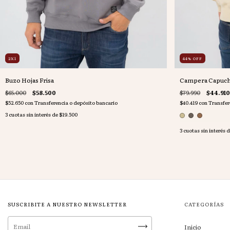
2X1
44
%
OFF
Buzo Hojas Frisa
Campera Capuch
$65.000
$58.500
$79.990
$44.910
$52.650
con
Transferencia o depósito bancario
$40.419
con
Transfer
3
cuotas sin interés de
$19.500
3
cuotas sin interés 
SUSCRIBITE A NUESTRO NEWSLETTER
CATEGORÍAS
Inicio