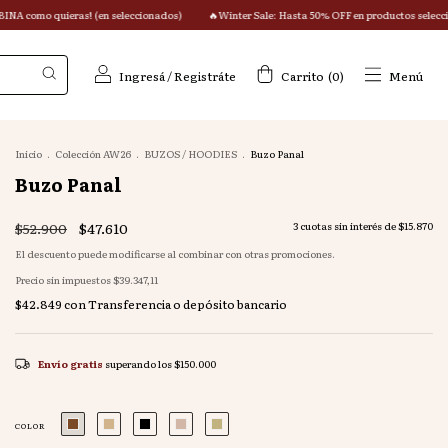
 seleccionados)
🔥Winter Sale: Hasta 50% OFF en productos seleccionados + 10% OFF extr
Ingresá
/
Registráte
Carrito
(
0
)
Menú
Inicio
.
Colección AW26
.
BUZOS / HOODIES
.
Buzo Panal
Buzo Panal
$52.900
$47.610
3
cuotas sin interés de
$15.870
El descuento puede modificarse al combinar con otras promociones.
Precio sin impuestos
$39.347,11
$42.849
con
Transferencia o depósito bancario
Envío gratis
superando los
$150.000
COLOR