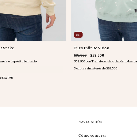
2X1
a Snake
Buzo Infinite Vision
$65.000
$58.500
encia o depósito bancario
$52.650
con
Transferencia o depósito banca
3
cuotas sin interés de
$19.500
de
$14.970
NAVEGACIÓN
Cómo comprar