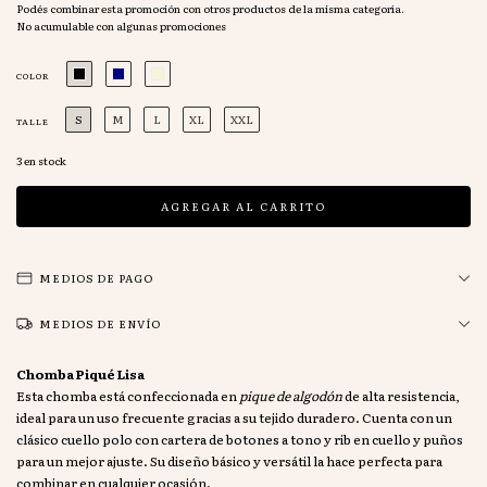
Podés combinar esta promoción con otros productos de la misma categoría.
No acumulable con algunas promociones
COLOR
S
M
L
XL
XXL
TALLE
3
en stock
MEDIOS DE PAGO
MEDIOS DE ENVÍO
Chomba Piqué Lisa
Esta chomba está confeccionada en
pique de algodón
de alta resistencia,
ideal para un uso frecuente gracias a su tejido duradero. Cuenta con un
clásico cuello polo con cartera de botones a tono y rib en cuello y puños
para un mejor ajuste. Su diseño básico y versátil la hace perfecta para
combinar en cualquier ocasión.