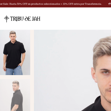
 OFF en productos seleccionados + 10% OFF extra por Transferencia.
💳 3 Cuotas Sin Inter