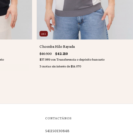
2X1
Chomba Hilo Rayada
$46.900
$42.210
rio
$37.989
con
Transferencia o depósito bancario
3
cuotas sin interés de
$14.070
CONTACTÁNOS
541150130848