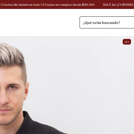
és en todo | 6 Cuotas en compras desde $150.000.
SALE 2x1 ¡COMBINA como quieras! (en 
2X1