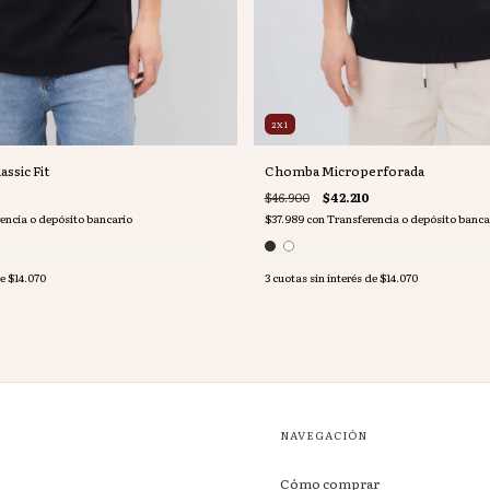
2X1
ssic Fit
Chomba Microperforada
$46.900
$42.210
encia o depósito bancario
$37.989
con
Transferencia o depósito banca
de
$14.070
3
cuotas sin interés de
$14.070
NAVEGACIÓN
Cómo comprar