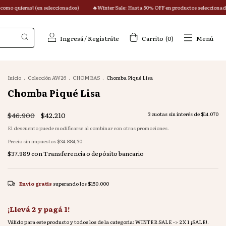
seleccionados)
🔥Winter Sale: Hasta 50% OFF en productos seleccionados + 10% OFF extra
Ingresá
/
Registráte
Carrito
(
0
)
Menú
Inicio
.
Colección AW26
.
CHOMBAS
.
Chomba Piqué Lisa
Chomba Piqué Lisa
$46.900
$42.210
3
cuotas sin interés de
$14.070
El descuento puede modificarse al combinar con otras promociones.
Precio sin impuestos
$34.884,30
$37.989
con
Transferencia o depósito bancario
Envío gratis
superando los
$150.000
¡Llevá 2 y pagá 1!
Válido para este producto y todos los de la categoría: WINTER SALE -> 2 X 1 ¡SALE!.