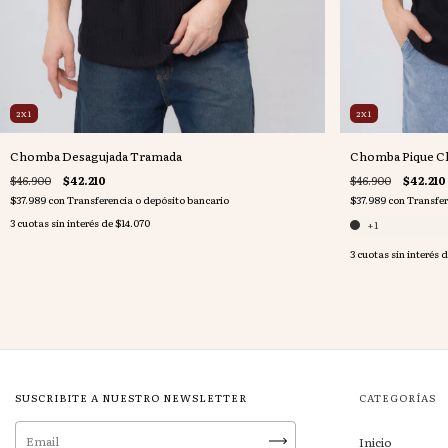
2X1
2X1
Chomba Desagujada Tramada
Chomba Pique Cla
$46.900
$42.210
$46.900
$42.210
$37.989
con
Transferencia o depósito bancario
$37.989
con
Transfer
3
cuotas sin interés de
$14.070
+1
3
cuotas sin interés 
SUSCRIBITE A NUESTRO NEWSLETTER
CATEGORÍAS
Inicio