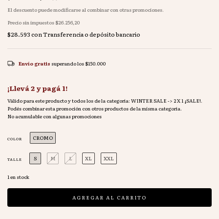
El descuento puede modificarse al combinar con otras promociones.
Precio sin impuestos
$26.256,20
$28.593
con
Transferencia o depósito bancario
Envío gratis
superando los
$150.000
¡Llevá 2 y pagá 1!
Válido para este producto y todos los de la categoría: WINTER SALE -> 2 X 1 ¡SALE!.
Podés combinar esta promoción con otros productos de la misma categoría.
No acumulable con algunas promociones
CROMO
COLOR
S
M
L
XL
XXL
TALLE
1
en stock