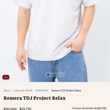
2X1
Inicio
.
Colección AW26
.
REMERAS
.
Remera TDJ Project Relax
Remera TDJ Project Relax
$35.300
$31.770
3
cuotas sin interés de
$10.590