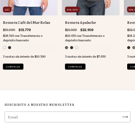
2X1
10
%
OFF
10
%
Remera Café del Mar Relax
Remera Apalache
Reme
$35.300
$31.770
$25.500
$22.950
$22.
$28.593
con
Transferencia o
$20.655
con
Transferencia o
$18.2
depósito bancario
depósito bancario
depós
3
cuotas sin interés de
$10.590
3
cuotas sin interés de
$7.650
3
cuot
COMPRAR
COMPRAR
CO
SUSCRIBITE A NUESTRO NEWSLETTER