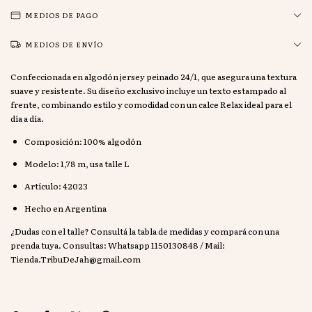
MEDIOS DE PAGO
MEDIOS DE ENVÍO
Confeccionada en algodón jersey peinado 24/1, que asegura una textura
suave y resistente. Su diseño exclusivo incluye un texto estampado al
frente, combinando estilo y comodidad con un calce Relax ideal para el
día a día.
Composición: 100% algodón
Modelo: 1,78 m, usa talle L
Artículo: 42023
Hecho en Argentina
¿Dudas con el talle? Consultá la tabla de medidas y compará con una
prenda tuya. Consultas: Whatsapp 1150130848 / Mail:
Tienda.TribuDeJah@gmail.com