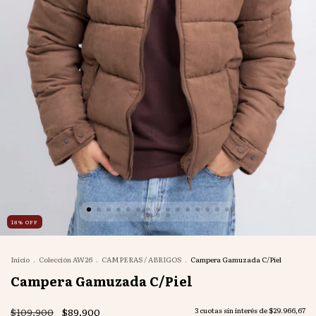
18
%
OFF
Inicio
.
Colección AW26
.
CAMPERAS / ABRIGOS
.
Campera Gamuzada C/Piel
Campera Gamuzada C/Piel
$109.900
$89.900
3
cuotas sin interés de
$29.966,67