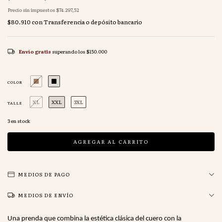
Precio sin impuestos
$74.297,52
$80.910
con
Transferencia o depósito bancario
Envío gratis
superando los
$150.000
COLOR
XL
XXL
3XL
TALLE
3
en stock
MEDIOS DE PAGO
MEDIOS DE ENVÍO
Una prenda que combina la estética clásica del cuero con la