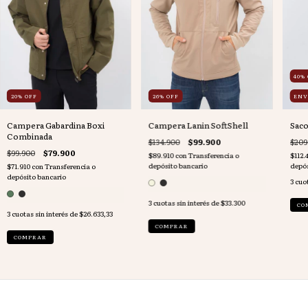
40
%
20
%
OFF
26
%
OFF
ENV
Campera Gabardina Boxi
Campera Lanin SoftShell
Saco
Combinada
$134.900
$99.900
$209
$99.900
$79.900
$89.910
con
Transferencia o
$112.
depósito bancario
depós
$71.910
con
Transferencia o
depósito bancario
3
cuot
3
cuotas sin interés de
$33.300
CO
3
cuotas sin interés de
$26.633,33
COMPRAR
COMPRAR