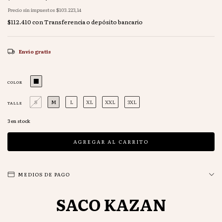
Precio sin impuestos
$103.223,14
$112.410
con
Transferencia o depósito bancario
Envío gratis
COLOR
S
M
L
XL
XXL
3XL
TALLE
3
en stock
MEDIOS DE PAGO
SACO KAZAN