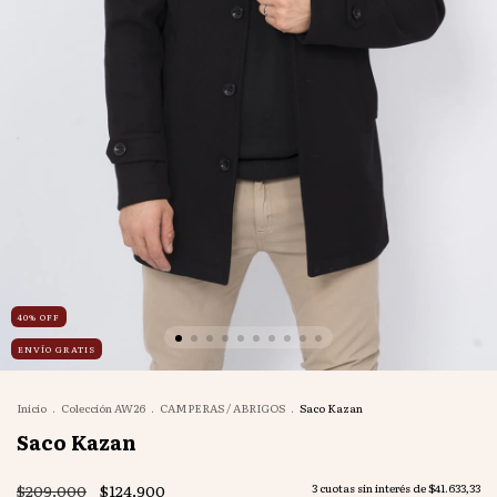
40
%
OFF
ENVÍO GRATIS
Inicio
.
Colección AW26
.
CAMPERAS / ABRIGOS
.
Saco Kazan
Saco Kazan
$209.000
$124.900
3
cuotas sin interés de
$41.633,33