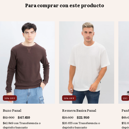
Para comprar con este producto
10
%
OFF
10
%
OFF
2X1
Buzo Panal
Remera Basica Panal
Pant
$52.900
$47.610
$25.500
$22.950
$65.
$42.849
con
Transferencia o
$20.655
con
Transferencia o
$52.
depósito bancario
depósito bancario
depós