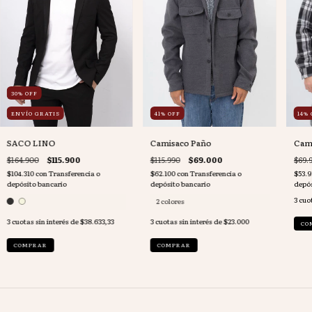
30
%
OFF
ENVÍO GRATIS
41
%
OFF
14
%
SACO LINO
Camisaco Paño
Cami
$164.900
$115.900
$115.990
$69.000
$69.
$104.310
con
Transferencia o
$62.100
con
Transferencia o
$53.9
depósito bancario
depósito bancario
depós
3
cuot
2 colores
3
cuotas sin interés de
$38.633,33
3
cuotas sin interés de
$23.000
CO
COMPRAR
COMPRAR