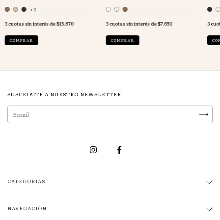
+2
3
cuotas sin interés de
$15.870
3
cuotas sin interés de
$7.650
3
cuot
COMPRAR
COMPRAR
CO
SUSCRIBITE A NUESTRO NEWSLETTER
CATEGORÍAS
NAVEGACIÓN